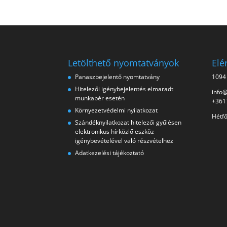
Letölthető nyomtatványok
Elé
Panaszbejelentő nyomtatvány
1094 
Hitelezői igénybejelentés elmaradt
info
munkabér esetén
+361
Környezetvédelmi nyilatkozat
Hétfő
Szándéknyilatkozat hitelezői gyűlésen
elektronikus hírközlő eszköz
igénybevételével való részvételhez
Adatkezelési tájékoztató