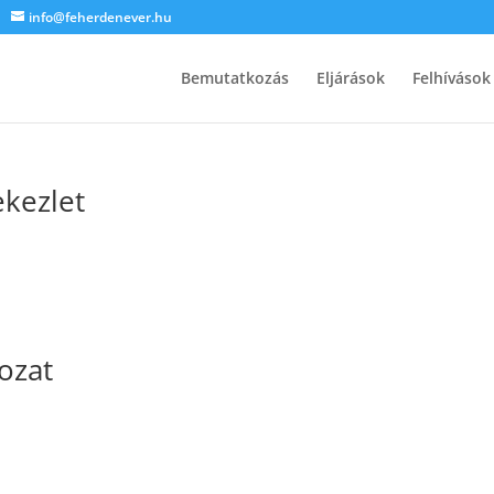
info@feherdenever.hu
Bemutatkozás
Eljárások
Felhívások
ekezlet
kozat