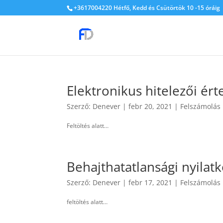
+3617004220 Hétfő, Kedd és Csütörtök 10 -15 óráig
Elektronikus hitelezői ért
Szerző:
Denever
|
febr 20, 2021
|
Felszámolás
Feltöltés alatt…
Behajthatatlansági nyilat
Szerző:
Denever
|
febr 17, 2021
|
Felszámolás
feltöltés alatt…